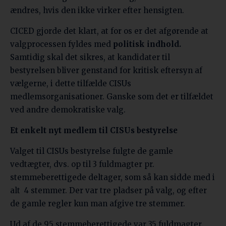
ændres, hvis den ikke virker efter hensigten.
CICED gjorde det klart, at for os er det afgørende at
valgprocessen fyldes med
politisk indhold.
Samtidig skal det sikres, at kandidater til
bestyrelsen bliver genstand for kritisk eftersyn af
vælgerne, i dette tilfælde CISUs
medlemsorganisationer. Ganske som det er tilfældet
ved andre demokratiske valg.
Et enkelt nyt medlem til CISUs bestyrelse
Valget til CISUs bestyrelse fulgte de gamle
vedtægter, dvs. op til 3 fuldmagter pr.
stemmeberettigede deltager, som så kan sidde med i
alt
4 stemmer. Der var tre pladser på valg, og efter
de gamle regler kun man afgive tre stemmer.
Ud af de 95 stemmeberettigede var 35 fuldmagter.