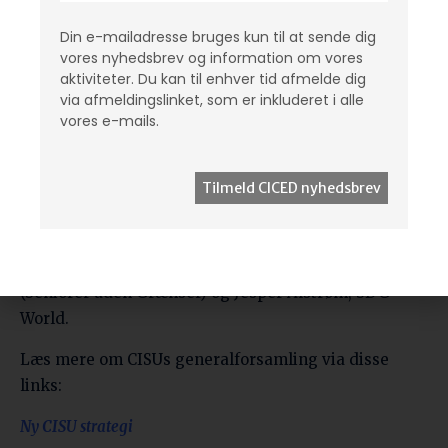
Din e-mailadresse bruges kun til at sende dig
Valgt til de tre ledige poster for en to-årig periode
vores nyhedsbrev og information om vores
blev:
aktiviteter. Du kan til enhver tid afmelde dig
via afmeldingslinket, som er inkluderet i alle
Clara Viltoft, Camilla Legendre og Stefan Islandi.
vores e-mails.
Rikke Nagel og Morten Nielsen er valgt som
suppleanter for det kommende år.
Derudover består
CISUs bestyrelse af Stefan Horne
Zartsdahl (Ingeniører uden Grænser), Anne Egelund
(Ubumi Prisons Initiative), Torsten Malmdorf
(Seniorer uden Grænser) og Jesper Alstrøm, SDG
World.
Læs mere om CISUs generalforsamling via disse
links:
Ny CISU strategi