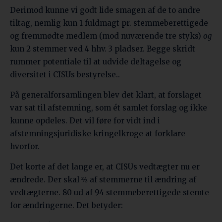
Derimod kunne vi godt lide smagen af de to andre
tiltag, nemlig kun 1 fuldmagt pr. stemmeberettigede
og fremmødte medlem (mod nuværende tre styks)
og
kun 2 stemmer ved 4 hhv. 3 pladser. Begge skridt
rummer potentiale til at udvide deltagelse og
diversitet i CISUs bestyrelse..
På generalforsamlingen blev det klart, at forslaget
var sat til afstemning, som ét samlet forslag og ikke
kunne opdeles. Det vil føre for vidt ind i
afstemningsjuridiske kringelkroge at forklare
hvorfor.
Det korte af det lange er, at CISUs vedtægter nu er
ændrede. Der skal ⅔ af stemmerne til ændring af
vedtægterne. 80 ud af 94 stemmeberettigede stemte
for ændringerne. Det betyder: