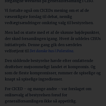
forgangne weekend på generalforsamling i CISU.
Vi fortalte også om CICEDs mening om et af de
væsentligste forslag til debat, nemlig
vedtægtsændringer omkring valg til bestyrelsen.
Men lad os starte med et af de skønne højdepunkter,
der skød forsamlingen igang. Hvert år uddeles CISUs
initiativpris. Denne gang gik den særdeles
velfortjent til
Det danske hus i Palæstina
.
Den siddende bestyrelse havde efter omfattende
drøftelser møjsommeligt landet et kompromis. Og
som de fleste kompromisser, rummer de spiselige og
knapt så spiselige ingredienser.
For CICED – og mange andre – var forslaget om
onlinevalg af bestyrelsen forud for
generalforsamlingen ikke så appetitlig.