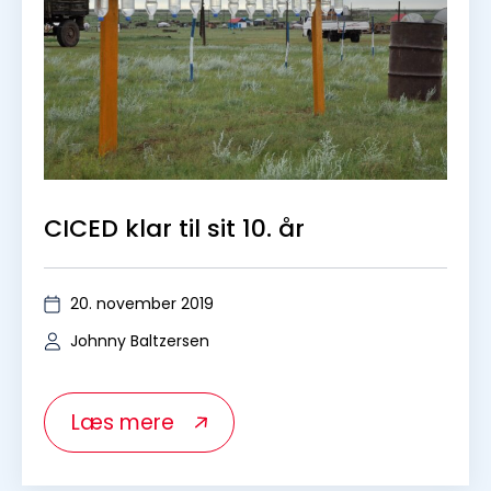
Din e-mailadresse bruges kun til at sende dig
vores nyhedsbrev og information om vores
aktiviteter. Du kan til enhver tid afmelde dig
via afmeldingslinket, som er inkluderet i alle
vores e-mails.
CICED klar til sit 10. år
20. november 2019
Johnny Baltzersen
Læs mere