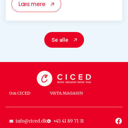
Læs mere
Se alle
Om CICED
ViSTA MAGASIN
info@ciced.dk
+45 41 89 71 31