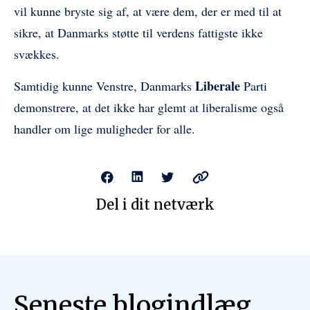
vil kunne bryste sig af, at være dem, der er med til at
sikre, at Danmarks støtte til verdens fattigste ikke
svækkes.
Liberale
Din e-mailadresse bruges kun til at sende dig
Samtidig kunne Venstre, Danmarks
Parti
vores nyhedsbrev og information om vores
demonstrere, at det ikke har glemt at liberalisme også
aktiviteter. Du kan til enhver tid afmelde dig
handler om lige muligheder for alle.
via afmeldingslinket, som er inkluderet i alle
vores e-mails.
Del i dit netværk
Seneste blogindlæg