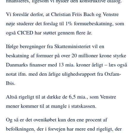
finansieres, ligesom vi hylder den konstruktive dialog.
Vi foreslår derfor, at Christian Friis Bach og Venstre
nøje studerer det forslag til 1% formuebeskatning, som
også CICED har støttet gennem flere år.
Ifølge beregninger fra
Skatteministerie
t vil en
beskatning af formuer på over 20 millioner krone styrke
Danmarks finanser med 13 mia. kroner årligt – læs også
notat
ifm. med den årlige
ulighedsrapport
fra Oxfam-
Tilmeld dig vores
Ibis.
nyhedsbrev
Altså rigeligt til at dække de 6,5 mia., som Venstre
mener kommer til at mangle i statskassen.
Og så er det ovenikøbet kun den ene procent af
befolkningen, der i forvejen har mere end rigeligt, der