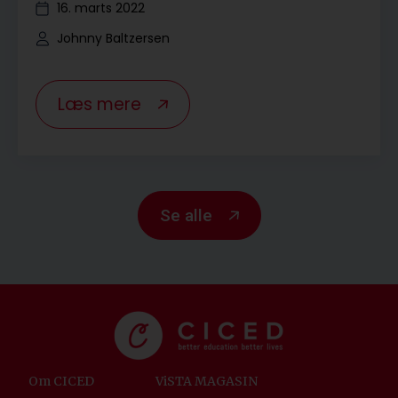
16. marts 2022
Johnny Baltzersen
Læs mere
Se alle
Om CICED
ViSTA MAGASIN