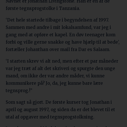
Navnet er Jonathan Livingstone. Han er en af de
første tegnsprogstolke i Tanzania.
‘Det hele startede tilbage i begyndelsen af 1997.
Sammen med andre i mit lokalsamfund, var jeg i
gang med at opføre et kapel. En døv teenager kom
forbi og ville gerne snakke og have hjælp til at bede’,
fortæller Johanthan over mail fra Dar es Salaam.
‘I starten skrev vi alt ned, men efter et par måneder
var jeg træt af alt det skriveri og spurgte den unge
mand, om ikke der var andre måder, vi kunne
kommunikere på? Jo, da, jeg kunne bare lære
tegnsprog.!”
Som sagt så gjort. De første kurser tog Jonathan i
april og august 1997, og siden da er det blevet til et
utal af opgaver med tegnsprogstolkning.