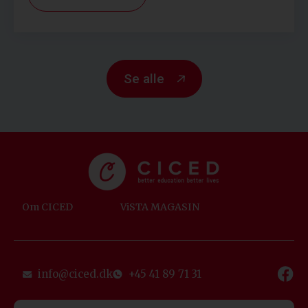
Se alle
Om CICED
ViSTA MAGASIN
info@ciced.dk
+45 41 89 71 31