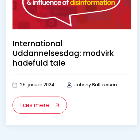
info@ciced.dk
+45 41 89 71 31