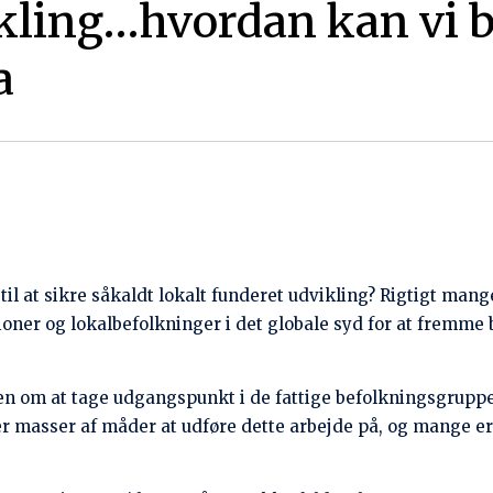
at vi får en engagerende udveksling af ideer og erfaringer
og Johnny Baltzersen, forpersoner for hhv. iiINTERest og C
s arbejde i Indien, ved Søren Jeppesen og Katrine Mygind Ba
bejde (med eksempel fra Mongoliet og Nepal), ved Johnny Ba
lt funderet udviklingsarbejde) sige, ved Neil Webster, konsul
n
en lokalt funderede udvikling’?, ved Neil Webster og deltag
dret indisk mad til at gå hjem på
ding er nødvendig af hensyn til bestilling af kaffe, te og det