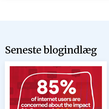
hadefuld tale
25. januar 2024
Johnny Baltzersen
Læs mere