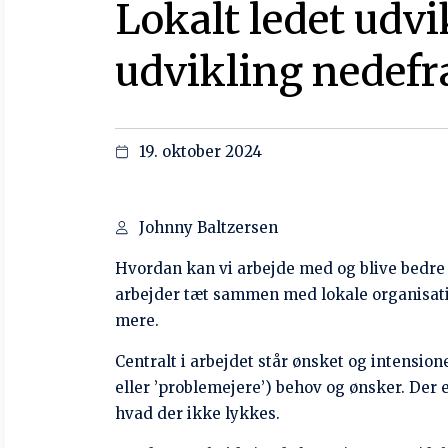
inspirere til kommentarer og spørgsmål, og 
Programmet er følgende:
16.30-16.35: Velkommen, ved Søren Jeppesen 
te eller et glas vand)
16.35-16.50: Vigtige grundsten i iiINTERest
16.50-17.05: Vigtige grundsten i CICEDs ar
17.05-17.40: Hvad vil ’Localization’ (og loka
17.40-18.00: Pause og plads til at strække be
18.00-18.50: Debat: ’Hvordan sikrer vi os d
Baltzersen
18.50-19.15: Tak for i dag og lidt go’ og kry
Tilmelding:
Deltagelse er gratis, men tilmel