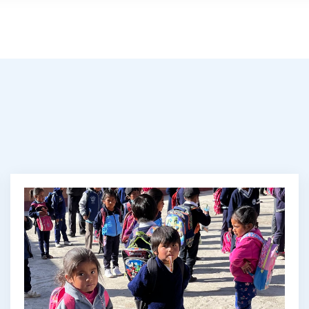
7. marts 2024
Johnny Baltzersen
Læs mere
Se alle
Om CICED
ViSTA MAGA