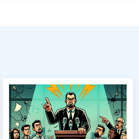
14. maj 2024
Johnny Baltzersen
Læs mere
SIN