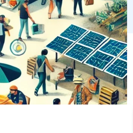
 frivillige organisationer og NGO’er
bedre levevilkår, rettigheder og meget
s (også kaldet ’deltagere’, ’målgruppe’
erfaringer med hvad der kan lykkes – og
de gode intensioner desværre langt fra altid
terer iiINTERest og CICED til diskussion
ing (også kaldet localization) både
lesisk Forening).
EDs oplæg. Vi håber, at disse oplæg vil