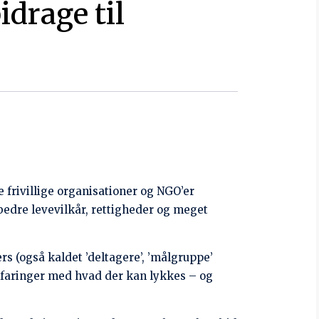
, positive som mindre positive.
ICED (hvor vi også byder på en kop kaffe,
ch, iiINTERest
ltzersen, CICED
ent
ere. Modereret af Søren Jeppesen og Johnny
 lette måltid til sidst.