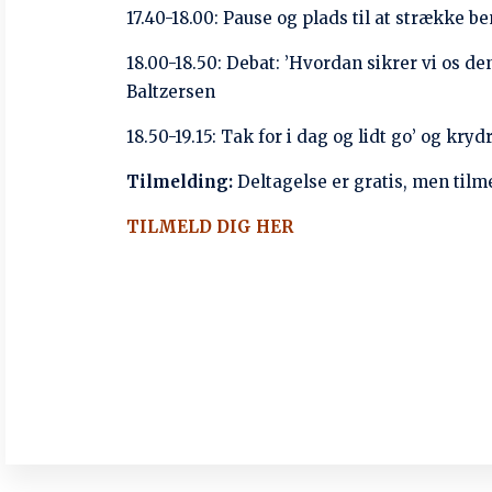
Seneste blogindlæg
International
Uddannelsesdag: modvirk