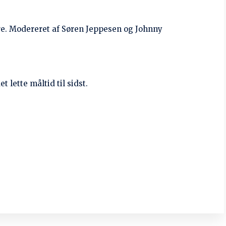
Dårligt arbejdsmiljø handler
om røvhuller