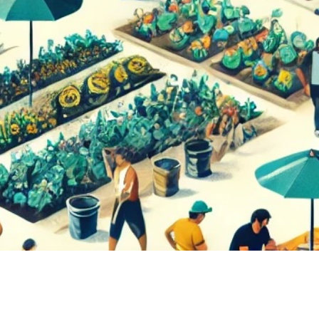
il at sikre såkaldt lokalt funderet udvikling? Rigtigt mange
ner og lokalbefolkninger i det globale syd for at fremme 
nen om at tage udgangspunkt i de fattige befolkningsgrupper
 er masser af måder at udføre dette arbejde på, og mange 
ltagerorienteret’ har også en række faldgruber, som gør at 
 tilgange til at arbejde med lokalt funderet udvikling invi
er, der i en årrække har arbejdet med lokalt baseret udvikl
ternational Studier (DIIS)) og praktisk (hos bl.a. Dansk-Nepa
grebet ’localization’ samt kommentere på iiINTERests og CIC