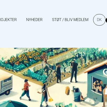
kling…hvordan kan vi bi
a