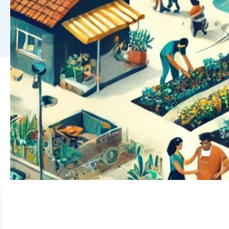
Johnny Baltzersen
Hvordan kan vi arbejde med og blive bedre t
arbejder tæt sammen med lokale organisatio
mere.
Centralt i arbejdet står ønsket og intensio
eller ’problemejere’) behov og ønsker. Der
hvad der ikke lykkes.
For det at arbejde ’nedefra-op’, og være ’de
indfries.
Med udgangspunkt i vores to organisationers
heraf. Derudover har vi inviteret Neil Webst
konceptuelt (hos bl.a. Dansk Institut for In
Neil vil give et oplæg om forståelsen af be