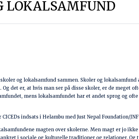
andring af magtrelationen mellem skole og lokalsamfund s
i det daglige.
 – eller opsøgende teams. Det er dem, der skal være forandr
erbevisende eksponenter for en ny tænkning og praksis.
st selv fra de privilegeredes rækker. Og selvom de har e
e på, hvordan de trods gode intentioner kommer til i bedst
e forstår, ikke stiller spørgsmål til den kontekst, som de op
orerne med workshops, der blandt andet gør dem opmærksom
al pakke deres kulturelle baggage ud og blive opmærksomme p
erne fortæller:
de for, tog jeg, når vi tog ud i lokalsamfundet, mine færdi
e meget mulighed for at dele deres tanker. Men efter at ha
 sociale forandringer, går jeg til lokalsamfundet og lytter