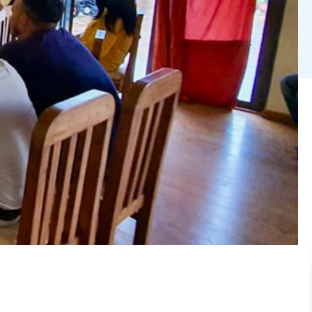
arbejder ikke sammen. De er ligesom
te ledet af lærere, der kommer fra en helt
ler sig eller rapporterer, at de føler sig
F en
ny video om projektet.
noget, der sådan bare vokser ud af et
 traditioner og relationer ændres ikke via
gsprojekter åbent og direkte adresserer
kt med Just Nepal Foundation: Better
Life –