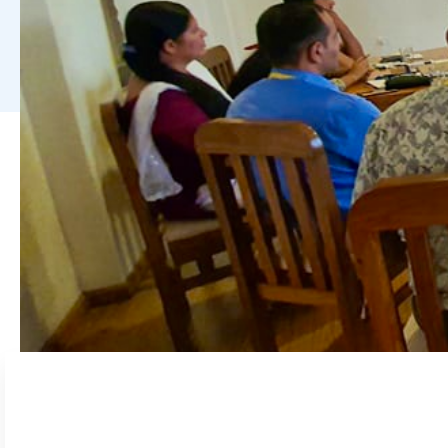
Af:
Johnny Baltzersen
“Hovedformålet med projektet er at bringe
adskilt fra hinanden. Det er der en grund ti
anden kultur og ofte har høje privilegier i 
mindre”.
Sådan indleder Rita Tisdall, der koordiner
Ifølge nepalesisk føderal lovgivning har l
stykke papir. Magt er i allerhøjeste grad for
skriften på et stykke papir.
Den erkendelse er ofte fraværende i [intern
behovet for ændring af lokale magtrelation
Educating and Keeping Children Safe in Helambu
Fredsommelig ændri