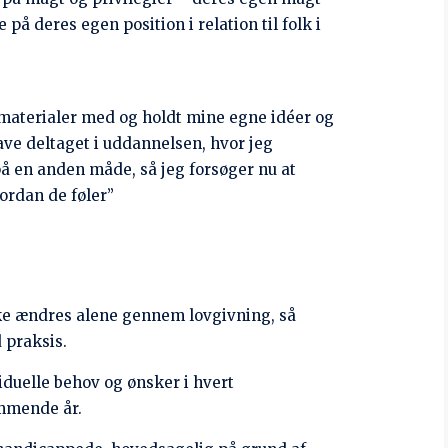
ge indkomst, hvilket ofte har efterladt en
ernetforbindelser mellem forældre i
s- og støttegrupper.
råd for børns rettigheder, hvorefter JNF
, der har beføjelse til at give politiet
m blev handlet til Indien. Det svære
handlere til at give deres børn væk.