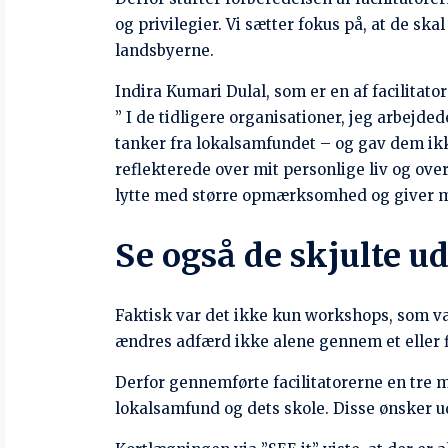
Mange forældre har været nødt til at efterla
teenager som leder af familien. JNF er i ø
udlandet, så børnene kan holde kontakt med
Helambu er et område, der er kendt for hand
kan indberette mistanke om menneskehandel 
instrukser om at efterforske og foretage i
Indtil nu har JNF rapporteret to tilfælde a
arbejde består nu i at støtte familierne, s