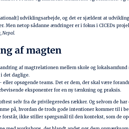
 tid til at forstå, hvad folk virkelig prøver at sige, og hv
dfordringer
r en del af facilitatorernes forberedelse. Ligesom magt i
ere kurser. Der skal fokus på ændring af praksis. I og med
åneder lang øvelse kaldet ”SEE it”, som kortlagde de indiv
dgør det fælles grundlag for det kollektive arbejde i de k
alvorlige og ofte skjulte udfordringer. Et stort antal børn 
e ikke modtaget nogen form for ydelser. JNF har mobilisere
ervices, som vil ledsage JNF i marken for at sikre, at dis
e er en stor udfordring. Langt de fleste af børnene fra 3 la
r ved at udarbejde en strategi for, hvordan man kan støtte
t der gennemføres en sådan kollektiv indsats.