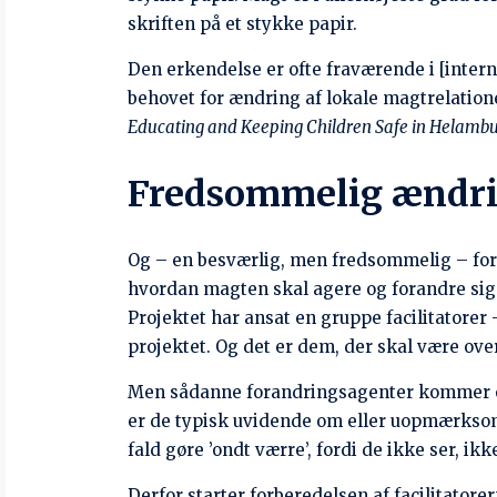
lytte med større opmærksomhed og giver mere
Se også de skjulte u
Faktisk var det ikke kun workshops, som va
ændres adfærd ikke alene gennem et eller fl
Derfor gennemførte facilitatorerne en tre m
lokalsamfund og dets skole. Disse ønsker u
Kortlægningen via ”SEE it” viste, at der er 
manglende fødselsforberedelse. Hidtil har d
samarbejde med Community Based Disability S
modtager den støtte, de har ret til.
Alkohol blandt de fattigste af landsbyboern
dannet en ekspertgruppe, som i øjeblikket e
alkohol. Det vil være første gang i Nepal, a