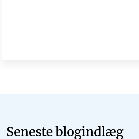
Rejsen til Golfen er aflyst
20. november 2019
Johnny Baltzersen
Læs mere