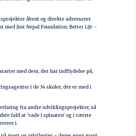
ordan de føler”
kke ændres alene gennem lovgivning, så
 praksis.
iduelle behov og ønsker i hvert
ommende år.
er handicappede, hovedsagelig på grund af
t de lokale myndigheder til at etablere et
se børn og deres familier registreres og
ndsbyer lider af alkoholsyndrom. JNF har
 et helt samfund, der er afhængigt af