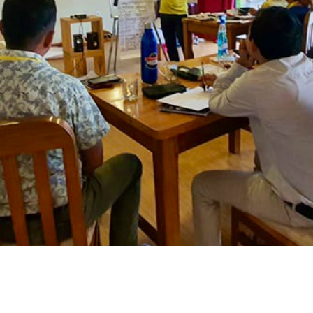
 skoler og lokalsamfund sammen. Skoler og lokalsamfund 
l. Og det er, at hvis man ser på disse skoler, er de meget of
samfundet, mens lokalsamfundet har et andet sprog og ofte fø
er CICEDs indsats i Helambu med Just Nepal Foundation/JN
okalsamfundene magten over skolerne. Men magt er jo ikke 
ankret i sociale og kulturelle traditioner og relationer. Og
ationalt] udviklingsarbejde, og det er sjældent at udviklin
er. Men netop sådanne ændringer er i fokus i CICEDs proje
, Nepal.
ng af magten