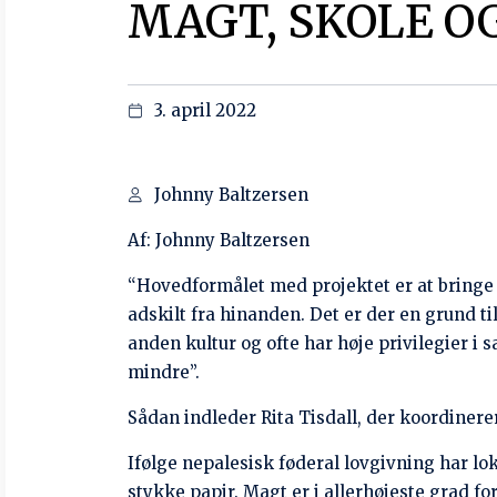
Og – en besværlig, men fredsommelig – for
hvordan magten skal agere og forandre sig 
Projektet har ansat en gruppe facilitatorer
projektet. Og det er dem, der skal være ov
Men sådanne forandringsagenter kommer ofte
er de typisk uvidende om eller uopmærksomm
fald gøre ’ondt værre’, fordi de ikke ser, ikk
Derfor starter forberedelsen af facilitat
og privilegier. Vi sætter fokus på, at de sk
landsbyerne.
Indira Kumari Dulal, som er en af facilitator
” I de tidligere organisationer, jeg arbejde
tanker fra lokalsamfundet – og gav dem ikk
reflekterede over mit personlige liv og over