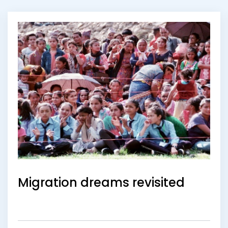
Se alle
Om CICED
ViSTA MAGA