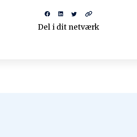
Migration dreams revisited
23. november 2019
Johnny Baltzersen
Læs mere