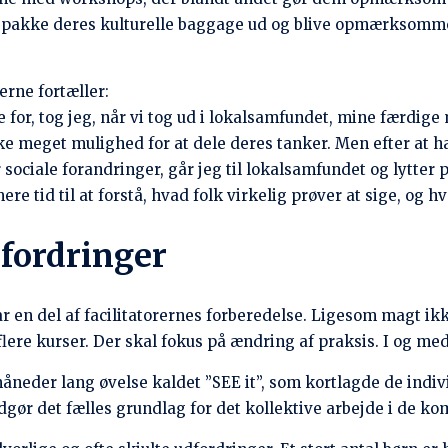
de deres børn og rejse til andre områder og lande for at sø
jeblikket sammen med skolelærere i gang med at oprette int
 forældrene. Der er ved at blive oprettet børnebeskyttelse
el med børn. JNF har aftalt en protokol med det nationale 
til rådet, som er den nationale børnebeskyttelsesmyndighed
ndgreb ved distrikts- og landegrænserne.
f menneskehandel, hvoraf det ene drejede sig om 70 børn, so
å de ikke behøver og ikke kan blive manipuleret af menneske
Del i dit netværk