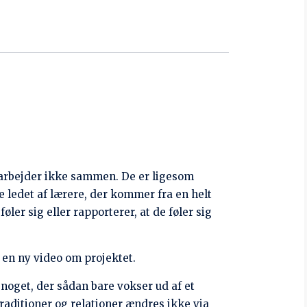
tarter med dem, der har indflydelse på,
ingsagenter i de 34 skoler, der er med i
rfaring fra andre udviklingsprojekter, så
e fald at ’vade i spinaten’ og i værste
ererer i.
 på magt og privilegier – deres egen magt
å deres egen position i relation til folk i
ge materialer med og holdt mine egne idéer og
ve deltaget i uddannelsen, hvor jeg
 på en anden måde, så jeg forsøger nu at