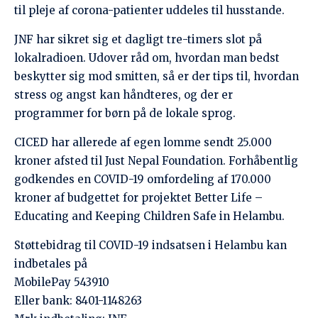
Støttebidrag til COVID-19 indsatsen i Helambu kan
indbetales på
MobilePay 543910
Eller bank: 8401-1148263
Mrk indbetaling: JNF
Som altid overføres støttebeløb ubeskåret.
Selvom det ser sort ud, så er der håb. De seneste
dages tal viser et fald i smitten og i dødsfaldene. Det
gælder nu om at holde fast og mindske de sociale
konsekvenser for dem, der er mest udsatte.
Del i dit netværk