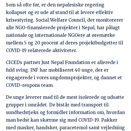
grupper i området. De bistår med transport til
sundhedstjeks og formidler information om, hvordan
man bedst kan skærme sig mod COVID-19. Pakker
med masker, handsker, paracetemol samt vejledning
til pleje af corona-patienter uddeles til husstande.
JNF har sikret sig et dagligt tre-timers slot på
lokalradioen. Udover råd om, hvordan man bedst
beskytter sig mod smitten, så er der tips til, hvordan
stress og angst kan håndteres, og der er
programmer for børn på de lokale sprog.
CICED har allerede af egen lomme sendt 25.000
kroner afsted til Just Nepal Foundation. Forhåbentlig
godkendes en COVID-19 omfordeling af 170.000
kroner af budgettet for projektet
Better Life –
Educating and Keeping Children Safe in Helambu.