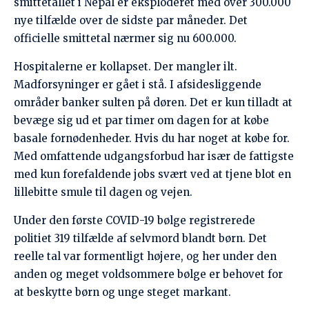
politiet 319 tilfælde af selvmord blandt børn. Det
reelle tal var formentligt højere, og her under den
anden og meget voldsommere bølge er behovet for
at beskytte børn og unge steget markant.
Som så ofte før, er den nepalesiske regering
kollapset og er ude af stand til at levere effektiv
krisestyring. Social Welfare Council, der monitorerer
alle NGO-finansierede projekter i Nepal, har pålagt
nationale og internationale NGOere at øremærke
mellem 5 og 20 procent af deres projektbudgetter til
COVID-19 relaterede aktiviteter.
CICEDs partner Just Nepal Foundation er allerede i
fuld sving. JNF har mobiliseret 40 unge, der er
engagerede i vores ungdomsprojekter, og dannet et
COVID-respons team.
De unge leverer mad til de mest isolerede og udsatte