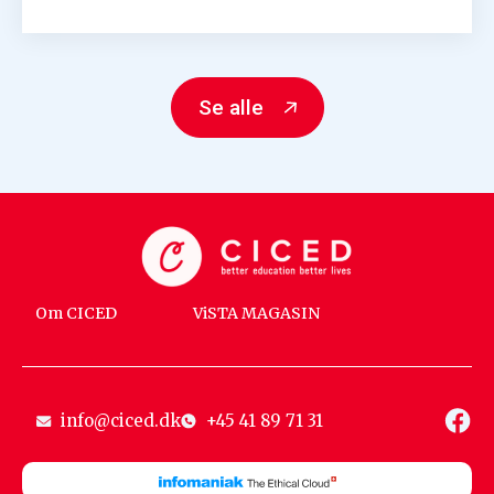
info@ciced.dk
+45 41 89 71 31
Tilmeld dig vores
nyhedsbrev