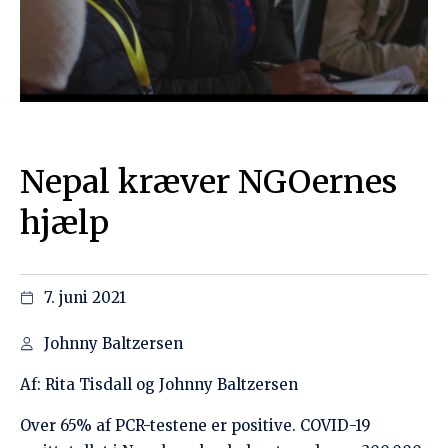
Johnny Baltzersen
Af:
Rita Tisdall og Johnny Baltzersen
Over 65% af PCR-testene er positive. COVID-19
smittetallet i Nepal er eksploderet med over 300.000
nye tilfælde over de sidste par måneder. Det
officielle smittetal nærmer sig nu 600.000.
Hospitalerne er kollapset. Der mangler ilt.
Madforsyninger er gået i stå. I afsidesliggende
områder banker sulten på døren. Det er kun tilladt at
bevæge sig ud et par timer om dagen for at købe
basale fornødenheder. Hvis du har noget at købe for.
Med omfattende udgangsforbud har især de fattigste
med kun forefaldende jobs svært ved at tjene blot en
lillebitte smule til dagen og vejen.
Under den første COVID-19 bølge registrerede