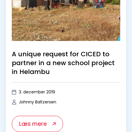
Johnny Baltzersen
Læs mere
Se alle
Om CICED
ViSTA MAGASIN