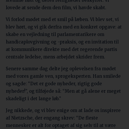
stemme hørt og deres rettigheder beskyttet. Vi
lovede at sende dem den film, vi havde skabt.
Vi forlod mødet med et smil på læben. Vi blev set, vi
blev hørt, og vi gik derfra med en konkret opgave: at
skabe en vejledning til parlamentarikere om
handicaplovgivning og -praksis, og en invitation til
at kommunikere direkte med det regerende partis
centrale ledelse, mens arbejdet skrider frem.
Senere samme dag delte jeg oplevelsen fra mødet
med vores gamle ven, sprogeksperten. Han smilede
og sagde: “Det er gode nyheder, rigtig gode
nyheder!”, og tilføjede så: “Men at gå alene er meget
skadeligt i det lange løb.”
Jeg nikkede, og vi blev enige om at lade os inspirere
af Nietzsche, der engang skrev: “De fleste
mennesker er alt for optaget af sig selv til at være