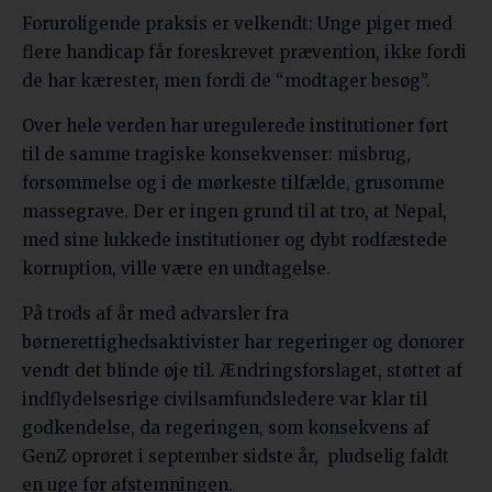
Foruroligende praksis er velkendt: Unge piger med
flere handicap får foreskrevet prævention, ikke fordi
de har kærester, men fordi de “modtager besøg”.
Over hele verden har uregulerede institutioner ført
til de samme tragiske konsekvenser: misbrug,
forsømmelse og i de mørkeste tilfælde, grusomme
massegrave. Der er ingen grund til at tro, at Nepal,
med sine lukkede institutioner og dybt rodfæstede
korruption, ville være en undtagelse.
På trods af år med advarsler fra
børnerettighedsaktivister har regeringer og donorer
vendt det blinde øje til. Ændringsforslaget, støttet af
indflydelsesrige civilsamfundsledere var klar til
godkendelse, da regeringen, som konsekvens af
GenZ oprøret i september sidste år, pludselig faldt
en uge før afstemningen.