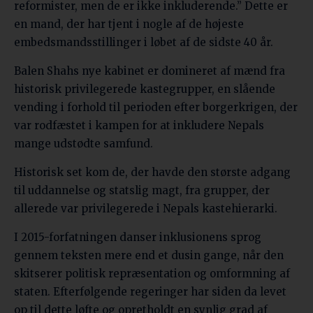
reformister, men de er ikke inkluderende.” Dette er
en mand, der har tjent i nogle af de højeste
embedsmandsstillinger i løbet af de sidste 40 år.
Balen Shahs nye kabinet er domineret af mænd fra
historisk privilegerede kastegrupper, en slående
vending i forhold til perioden efter borgerkrigen, der
var rodfæstet i kampen for at inkludere Nepals
mange udstødte samfund.
Historisk set kom de, der havde den største adgang
til uddannelse og statslig magt, fra grupper, der
allerede var privilegerede i Nepals kastehierarki.
I 2015-forfatningen danser inklusionens sprog
gennem teksten mere end et dusin gange, når den
skitserer politisk repræsentation og omformning af
staten. Efterfølgende regeringer har siden da levet
op til dette løfte og opretholdt en synlig grad af