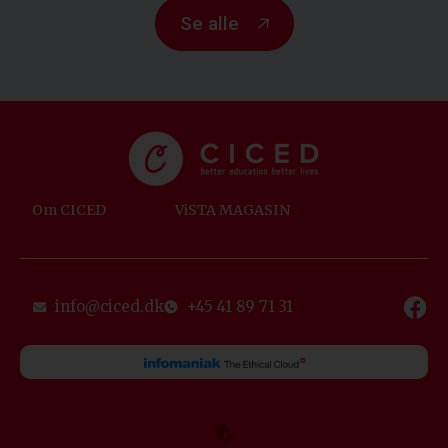
Se alle
Om CICED
ViSTA MAGASIN
info@ciced.dk
+45 41 89 71 31