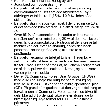
Konflikt mellem mennesker og dyreliv
Jordskred og mudderstrømme
Betydeligt tab af afgrøder på grund af migration og
oversvømmelser. Det samlede afgrødeareal i syv
afdelinger er faldet fra 11,15 % til 0,9 % i løbet af de
sidste ti år.
Betydelig stigning i buskområdet. I de foregående 10 år
er det samlede buskområde i Helambu steget fra 2% til
29%.
Over 85 % af husstandene i Helambu er landmænd
(småbønder), men mindre end 30 % af dem kan leve af
deres landbrugsproduktion. På trods af det store antal
mennesker, der lever af landbrug, findes der ingen
passende landbrugsrådgivning til at støtte disse
småbønder.
Betydelig nedgang i antallet af turister i Helambu –
selvom antallet af turister på landsplan har nået niveauet
fra før Covid. Det er på trods af, at Helambu tidligere var
en af de populære destinationer i Nepal, og at turisme
var en prioriteret sektor.
Der er 31 Community Forest User Groups (CFUGs)
med 2.028 ha. Nogle har brug for bedre styring og
ledelse. Kun 20 CFUG’er har en gyldig operationel plan
(OP). På grund af migrationen af den yngre befolkning er
forvaltningen af Community Forest ændret og bliver til
dels ikke udført ordentligt. Skovene er afgørende for
klimatilpasning. Nye former for CFUG-forvaltning er
påkrævet.