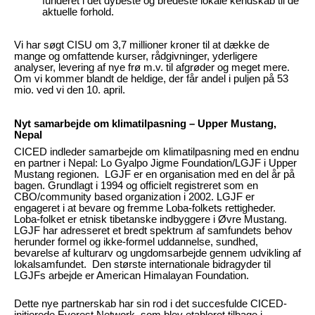
funderet i det dybeste og bredeste lokale kendskab til de
aktuelle forhold.
Vi har søgt CISU om 3,7 millioner kroner til at dække de
mange og omfattende kurser, rådgivninger, yderligere
analyser, levering af nye frø m.v. til afgrøder og meget mere.
Om vi kommer blandt de heldige, der får andel i puljen på 53
mio. ved vi den 10. april.
Nyt samarbejde om klimatilpasning – Upper Mustang,
Nepal
CICED indleder samarbejde om klimatilpasning med en endnu
en partner i Nepal: Lo Gyalpo Jigme Foundation/LGJF i Upper
Mustang regionen. LGJF er en organisation med en del år på
bagen. Grundlagt i 1994 og officielt registreret som en
CBO/community based organization i 2002. LGJF er
engageret i at bevare og fremme Loba-folkets rettigheder.
Loba-folket er etnisk tibetanske indbyggere i Øvre Mustang.
LGJF har adresseret et bredt spektrum af samfundets behov
herunder formel og ikke-formel uddannelse, sundhed,
bevarelse af kulturarv og ungdomsarbejde gennem udvikling af
lokalsamfundet. Den største internationale bidragyder til
LGJFs arbejde er American Himalayan Foundation.
Dette nye partnerskab har sin rod i det succesfulde CICED-