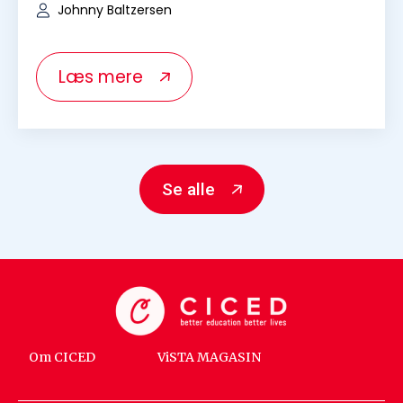
Johnny Baltzersen
Læs mere
Se alle
Om CICED
ViSTA MAGASIN