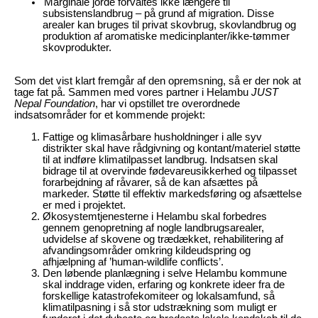
Marginale jorde forvaltes ikke længere til
subsistenslandbrug – på grund af migration. Disse
arealer kan bruges til privat skovbrug, skovlandbrug og
produktion af aromatiske medicinplanter/ikke-tømmer
skovprodukter.
Som det vist klart fremgår af den opremsning, så er der nok at
tage fat på. Sammen med vores partner i Helambu
JUST
Nepal Foundation
, har vi opstillet tre overordnede
indsatsområder for et kommende projekt:
Fattige og klimasårbare husholdninger i alle syv
distrikter skal have rådgivning og kontant/materiel støtte
til at indføre klimatilpasset landbrug. Indsatsen skal
bidrage til at overvinde fødevareusikkerhed og tilpasset
forarbejdning af råvarer, så de kan afsættes på
markeder. Støtte til effektiv markedsføring og afsættelse
er med i projektet.
Økosystemtjenesterne i Helambu skal forbedres
gennem genopretning af nogle landbrugsarealer,
udvidelse af skovene og trædækket, rehabilitering af
afvandingsområder omkring kildeudspring og
afhjælpning af ’human-wildlife conflicts’.
Den løbende planlægning i selve Helambu kommune
skal inddrage viden, erfaring og konkrete ideer fra de
forskellige katastrofekomiteer og lokalsamfund, så
klimatilpasning i så stor udstrækning som muligt
er