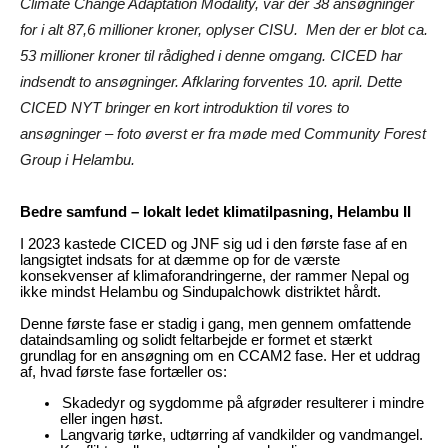
Climate Change Adaptation Modality, var der 38 ansøgninger
for i alt 87,6 millioner kroner, oplyser CISU.
Men
der er blot ca.
53 millioner kroner til rådighed i denne omgang. CICED har
indsendt to ansøgninger. Afklaring forventes 10. april. Dette
CICED NYT bringer en kort introduktion til vores to
ansøgninger – foto øverst er fra møde med Community Forest
Group i Helambu.
Bedre samfund – lokalt ledet klimatilpasning, Helambu II
I 2023 kastede CICED og JNF sig ud i den første fase af en
langsigtet indsats for at dæmme op for de værste
konsekvenser af klimaforandringerne, der rammer Nepal og
ikke mindst Helambu og Sindupalchowk distriktet hårdt.
Denne første fase er stadig i gang, men gennem omfattende
dataindsamling og solidt feltarbejde er formet et stærkt
grundlag for en ansøgning om en CCAM2 fase. Her et uddrag
af, hvad første fase fortæller os:
Skadedyr og sygdomme på afgrøder resulterer i mindre
eller ingen høst.
Langvarig tørke, udtørring af vandkilder og vandmangel.