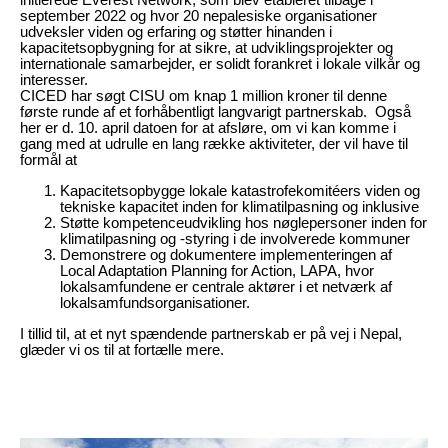
initierede Everest Network, som blev etableret tilbage i
september 2022 og hvor 20 nepalesiske organisationer
udveksler viden og erfaring og støtter hinanden i
kapacitetsopbygning for at sikre, at udviklingsprojekter og
internationale samarbejder, er solidt forankret i lokale vilkår og
Tilmeld dig vores
interesser.
CICED har søgt CISU om knap 1 million kroner til denne
første runde af et forhåbentligt langvarigt partnerskab. Også
nyhedsbrev
her er d. 10. april datoen for at afsløre, om vi kan komme i
gang med at udrulle en lang række aktiviteter, der vil have til
formål at
Kapacitetsopbygge lokale katastrofekomitéers viden og
tekniske kapacitet inden for klimatilpasning og inklusive
Støtte kompetenceudvikling hos nøglepersoner inden for
klimatilpasning og -styring i de involverede kommuner
Demonstrere og dokumentere implementeringen af
Local Adaptation Planning for Action, LAPA, hvor
lokalsamfundene er centrale aktører i et netværk af
lokalsamfundsorganisationer.
I tillid til, at et nyt spændende partnerskab er på vej i Nepal,
glæder vi os til at fortælle mere.
Din e-mailadresse bruges kun til at sende dig
vores nyhedsbrev og information om vores
aktiviteter. Du kan til enhver tid afmelde dig
via afmeldingslinket, som er inkluderet i alle