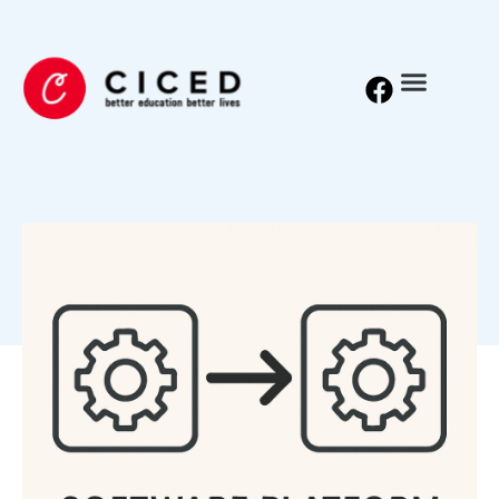
Vi flytter til mere sikker
IT-grund