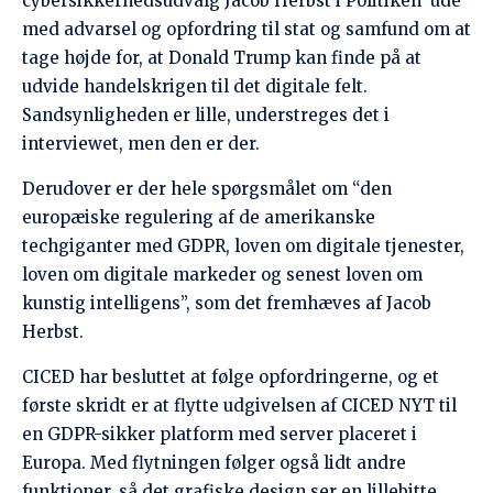
loven om digitale markeder og senest loven om
kunstig intelligens”, som det fremhæves af Jacob
Herbst.
CICED har besluttet at følge opfordringerne, og et
første skridt er at flytte udgivelsen af CICED NYT til
en GDPR-sikker platform med server placeret i
Europa. Med flytningen følger også lidt andre
funktioner, så det grafiske design ser en lillebitte
smule anderledes ud. Men ikke så værst, synes vi
selv.
CICED har også flyttet sin opbevaring af dokumener
til en sikker ‘sky’ i Europa. Vi går gradvist i gang
med at bruge det europæiske Mastodon i stedet
for/sammen med Facebook. Når vi skriver ‘sammen
med’ så er det i erkendelse af, at stor set alle vores
partnere ude i verden og de fleste af dem, som vi
gerne vil kommunikere med er på Facebook.