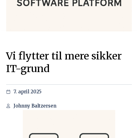
7. april 2025
Johnny Baltzersen
Det følgende er uddrag af leder i CICEDs nyhedsbrev, CICED