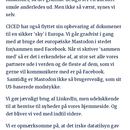
Samtidig er Mastodon ikke så brugervenlig, som sit
US-baserede modstykke.
Vi gør jævnligt brug af LinkedIn, men udelukkende
til at henvise til nyheder på vores hjemmeside. Og
det bliver vi ved med indtil videre.
Vi er opmærksomme på, at det irske datatilsyn gav
et bødeforlæg til den Microsoftejede platform i
oktober 2024 på 310 mio. euro for ulovlig målretning
af reklamer uden samtykke. Såvidt vi har kunnet
læse os til, så har LinkedIn ændret praksis for at
overholde GDPR.
Vi vil også forsøge os med andre europæiske sociale
netværk, som f.eks. Pixelfed og Loops. Vi har aldrig
været aktive på X/Twitter, men vi har oprettet en
konto på alternativet BlueSky. Herom senere, når