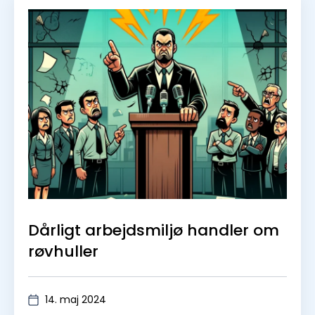
Dårligt arbejdsmiljø handler om
røvhuller
14. maj 2024
Johnny Baltzersen
Læs mere
Se alle