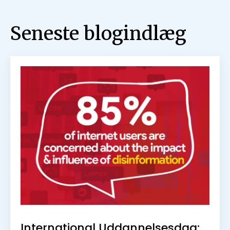
International Uddannelsesdag:
modvirk hadefuld tale
25. januar 2024
Johnny Baltzersen
Læs mere