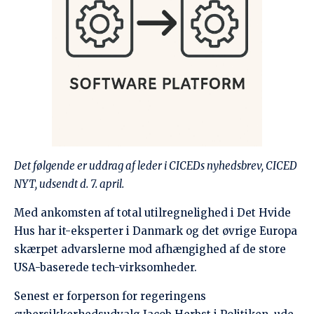
NYT, udsendt d. 7. april.
Med ankomsten af total utilregnelighed i Det Hvide
Hus har it-eksperter i Danmark og det øvrige Europa
skærpet advarslerne mod afhængighed af de store
USA-baserede tech-virksomheder.
Senest er forperson for regeringens
cybersikkerhedsudvalg Jacob Herbst i
Politiken
ude
med advarsel og opfordring til stat og samfund om at
tage højde for, at Donald Trump kan finde på at
udvide handelskrigen til det digitale felt.
Sandsynligheden er lille, understreges det i
interviewet, men den er der.
Derudover er der hele spørgsmålet om “den
europæiske regulering af de amerikanske
techgiganter med GDPR, loven om digitale tjenester,