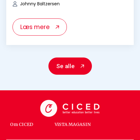
Om CICED
ViSTA MAGASIN
info@ciced.dk
+45 41 89 71 31