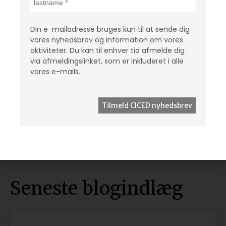
studerende rejser til blot syv lande, heriblandt USA,
Storbritannien og Tyskland.
Din e-mailadresse bruges kun til at sende dig
Konklusionen er klar: Uden hjælp til de fattigste
vores nyhedsbrev og information om vores
familier og billigere uddannelser vil uddannelse
aktiviteter. Du kan til enhver tid afmelde dig
via afmeldingslinket, som er inkluderet i alle
fortsat være en fordel for de få frem for en chance
vores e-mails.
Del i dit netværk
Seneste blogindlæg