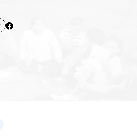
ke at gøre skade
Rita Tisdall
skyttelsesnetværket i Danmark. Med støtte fra Global
e med CISU har netværket udviklet vejledningen: ”How
n and safeguarding policy for organizations” Målet er at
ark...