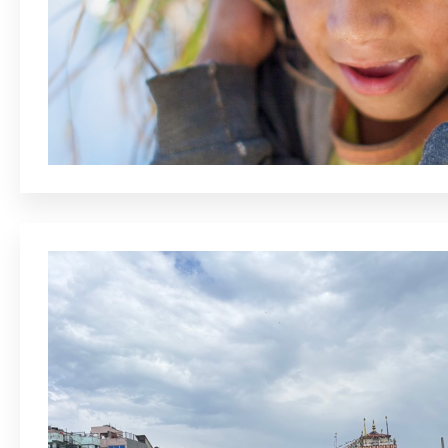
Din 
info
afmel