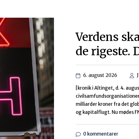
0 kommentarer
Så gør vi s
ledet udvik
21. november 2024
Lydafspiller
00:00