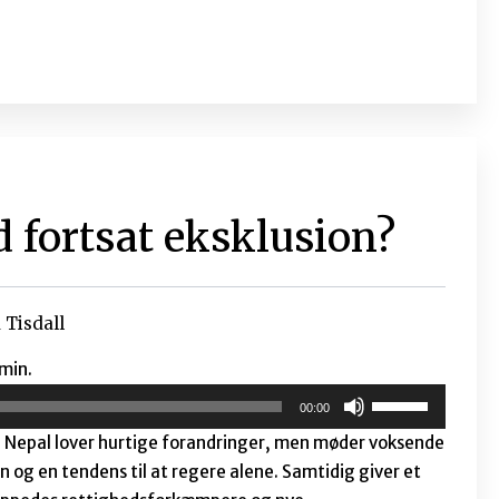
26. november indbyder CICED sammen med iiINTERest til
elt store temaer blandt udviklingsorganisationer,
ng’. Som opvarmning til debatten kaster vi i CICED NYT et
ed er kilden til
g respekt