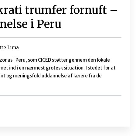
 bistanden
Johnny Baltzersen
 været lidt tavse her på CICED nyheder den sidste
 har slugt fokus og energi blandt CICEDs
 vi imidlertid tilbage med nyheder og opdateringer.