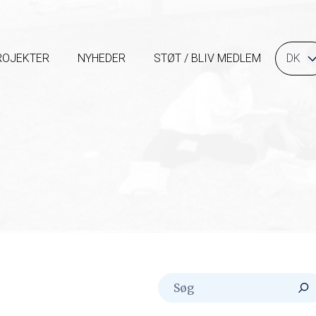
Sørg for ik
3. december 2024
CICED er medlem af Børnebe
Network og i tæt samarbejd
to develop a child protectio
hjælpe organisationer i Danm