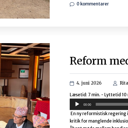
Lokalt ledet udvikling Den 
debatmøde om et af tidens h
nemlig ’lokalt ledet udvikli
blik på, hvor CICED...
0 kommentarer
Når uvidenh
ydmyghed o