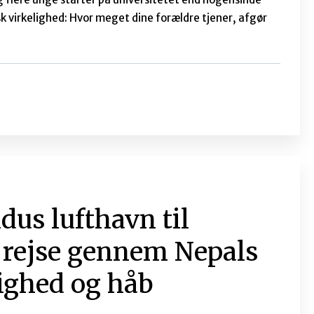
ige folks sprog’
og
Johnny Baltzersen
g via
kkers modersmål’ har CICED annonceret et debatmøde
ale sit eget sprog. Mødet afholdes d. 6. november,
ilmelding nødvendig. Se mere her, hvor du også kan