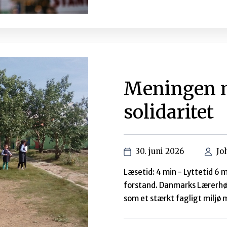
”Du må fortælle os, om Danid
vores næste projektfase. No
projektet”. I foråret var jeg..
0 kommentarer
Viden er ma
udvikling
9. november 2024