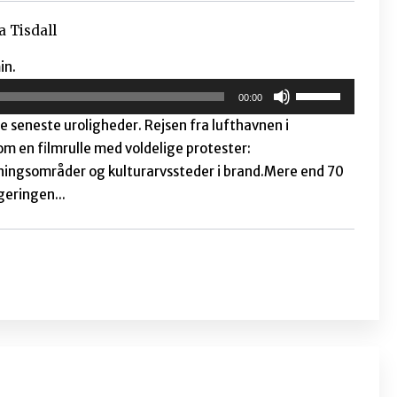
rst
Johnny Baltzersen
i valgkampen, hvor debat om dansk udviklingsbistand er
r Timbuktufondens årlige analyse af netop
verskriften 'Danmark først' . Det er tankevækkende
er Jesper Heldgaard sammenfatter analysen i seks