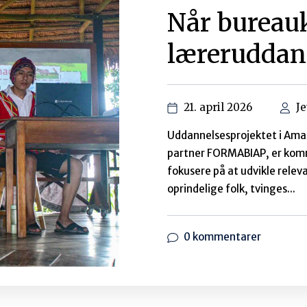
Ukraine og
28. marts 2022
Af: Johnny Baltzersen Vi har
måneds tid. Krigen i Ukraine
bestyrelsesmedlemmer. Nu er
Ude i verden, langt...
0 kommentarer