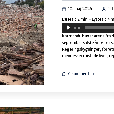
Danmark fø
24. oktober 2022
Af: Johnny Baltzersen Midt 
næsten mørkelagt, udkomme
udviklingsbistanden under o
læsning. Rapportens forfatt
highlights: For...
0 kommentarer