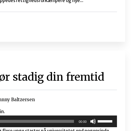
Johnny Baltzersen
26. november indbyder CICED sammen med iiINTERest til
elt store temaer blandt udviklingsorganisationer,
ng’. Som opvarmning til debatten kaster vi i CICED NYT et
r ‘internationalt årti