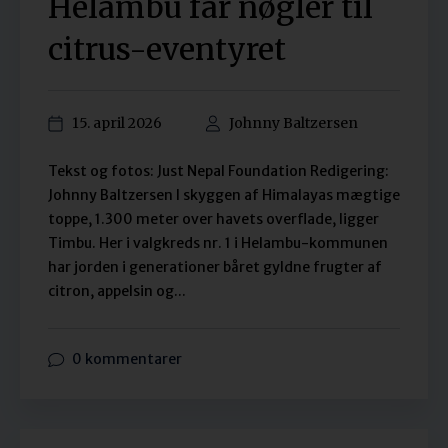
Helambu får nøgler til
citrus-eventyret
15. april 2026
Johnny Baltzersen
Tekst og fotos: Just Nepal Foundation Redigering:
Johnny Baltzersen I skyggen af Himalayas mægtige
toppe, 1.300 meter over havets overflade, ligger
Timbu. Her i valgkreds nr. 1 i Helambu-kommunen
har jorden i generationer båret gyldne frugter af
citron, appelsin og...
0 kommentarer