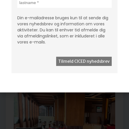
Lydafspiller
Læsetid 2 min - Lyttetid 4 min
00:00
00:00
Din e-mailadresse bruges kun til at sende dig
I sidste weekend samledes Everest Network i
vores nyhedsbrev og information om vores
Katmandu til en to dages workshop, der bragte 15
aktiviteter. Du kan til enhver tid afmelde dig
via afmeldingslinket, som er inkluderet i alle
små organisationer fra hele Nepal sammen. De
vores e-mails.
havde hver især deres unikke fokusområder – fra...
0 kommentarer